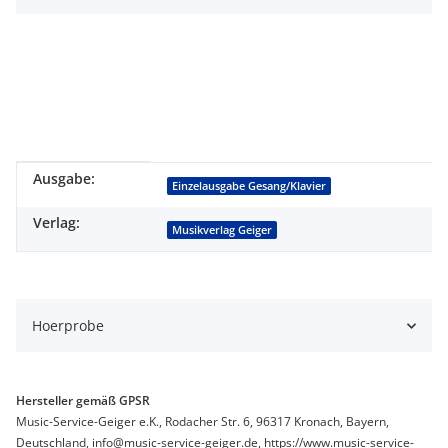
Ausgabe:
Produkteigenschaft
Wert
Einzelausgabe Gesang/Klavier
Verlag:
Musikverlag Geiger
Hoerprobe
Hersteller gemäß GPSR
Music-Service-Geiger e.K., Rodacher Str. 6, 96317 Kronach, Bayern,
Deutschland, info@music-service-geiger.de, https://www.music-service-