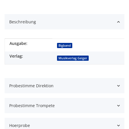
Beschreibung
Ausgabe:
Produkteigenschaft
Wert
Bigband
Verlag:
Musikverlag Geiger
Probestimme Direktion
Probestimme Trompete
Hoerprobe