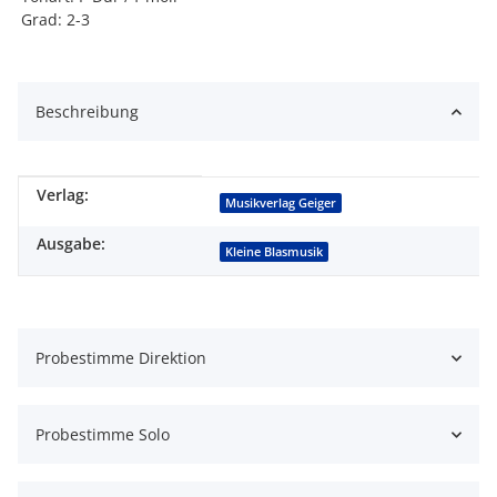
Grad: 2-3
Beschreibung
Verlag:
Produkteigenschaft
Wert
Musikverlag Geiger
Ausgabe:
Kleine Blasmusik
Probestimme Direktion
Probestimme Solo