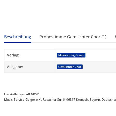
weitere Registerkarten anzeigen
Beschreibung
Probestimme Gemischter Chor (1)
Produkteigenschaft
Wert
Verlag:
Musikverlag Geiger
Ausgabe:
Gemischter Chor
Hersteller gemäß GPSR
Music-Service-Geiger e.K., Rodacher Str. 6, 96317 Kronach, Bayern, Deutschl