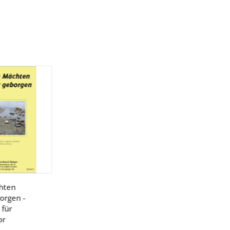
hten
orgen -
 für
or