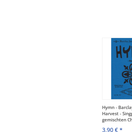
Hymn - Barcla
Harvest - Sing
gemischten C
3,90 €
*