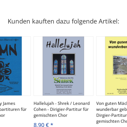
Kunden kauften dazu folgende Artikel:
y James
Hallelujah - Shrek / Leonard
Von guten Mäc
partituren für
Cohen - Dirigier-Partitur für
wunderbar geb
hor
gemischten Chor
Dirgier-Partitur
gemischten Ch
8,90 €
*