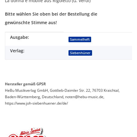
La donna è mobile aus Rigoletto (G. Verdi)
Bitte wählen Sie oben bei der Bestellung die
gewünschte Stimme aus!
Ausgabe:
Produkteigenschaft
Wert
Sammelheft
Verlag:
Siebenhüner
Hersteller gemäß GPSR
HeBu Musikverlag GmbH, Gottlieb-Daimler Str. 22, 76703 Kraichtal,
Baden-Württemberg, Deutschland, noten@hebu-music.de,
https://www.joh-siebenhuener.de/de/