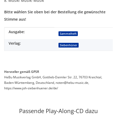
8. Musik! Musik! Musik
Bitte wählen Sie oben bei der Bestellung die gewünschte
Stimme aus!
Ausgabe:
Produkteigenschaft
Wert
Sammelheft
Verlag:
Siebenhüner
Hersteller gemäß GPSR
HeBu Musikverlag GmbH, Gottlieb-Daimler Str. 22, 76703 Kraichtal,
Baden-Württemberg, Deutschland, noten@hebu-music.de,
https://www.joh-siebenhuener.de/de/
Passende Play-Along-CD dazu