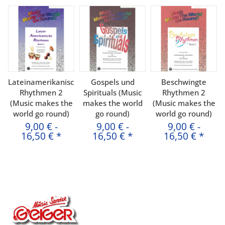
Lateinamerikanische
Gospels und
Beschwingte
Rhythmen 2
Spirituals (Music
Rhythmen 2
(Music makes the
makes the world
(Music makes the
world go round)
go round)
world go round)
9,00 €
-
9,00 €
-
9,00 €
-
16,50 €
*
16,50 €
*
16,50 €
*