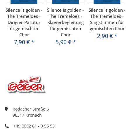
Silence is golden -
Silence is golden -
Silence is golden -
The Tremeloes -
The Tremeloes -
The Tremeloes -
Dirigier-Partitur
Klavierbegleitung
Singstimmen für
für gemischten
für gemischten
gemischten Chor
Chor
Chor
2,90 €
*
7,90 €
*
5,90 €
*
Rodacher Straße 6
96317 Kronach
+49 (0)92 61 - 9 55 53