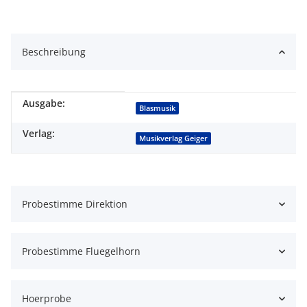
Beschreibung
Ausgabe:
Produkteigenschaft
Wert
Blasmusik
Verlag:
Musikverlag Geiger
Probestimme Direktion
Probestimme Fluegelhorn
Hoerprobe