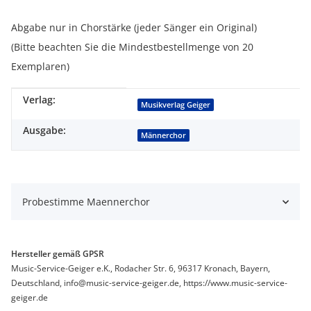
Abgabe nur in Chorstärke (jeder Sänger ein Original)
(Bitte beachten Sie die Mindestbestellmenge von 20
Exemplaren)
Verlag:
Produkteigenschaft
Wert
Musikverlag Geiger
Ausgabe:
Männerchor
Probestimme Maennerchor
Hersteller gemäß GPSR
Music-Service-Geiger e.K., Rodacher Str. 6, 96317 Kronach, Bayern,
Deutschland, info@music-service-geiger.de, https://www.music-service-
geiger.de