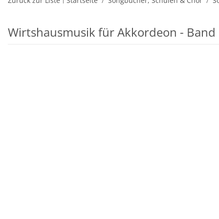
Zurück zur Liste
Startseite
Songbücher, Schulen & Chor
S
Wirtshausmusik für Akkordeon - Band