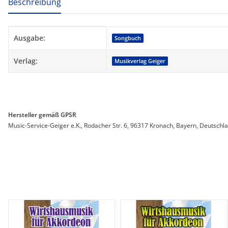
Beschreibung
Produkteigenschaft
Wert
Ausgabe:
Songbuch
Verlag:
Musikverlag Geiger
Hersteller gemäß GPSR
Music-Service-Geiger e.K., Rodacher Str. 6, 96317 Kronach, Bayern, Deutschl