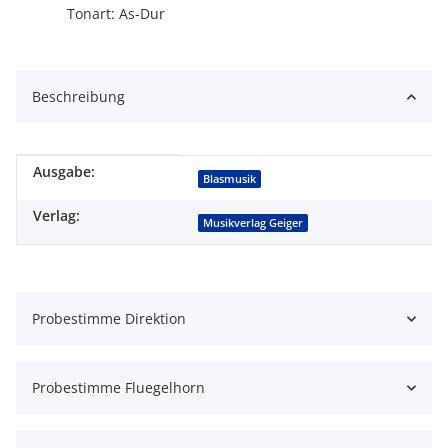
Tonart: As-Dur
Beschreibung
Ausgabe:
Produkteigenschaft
Wert
Blasmusik
Verlag:
Musikverlag Geiger
Probestimme Direktion
Probestimme Fluegelhorn