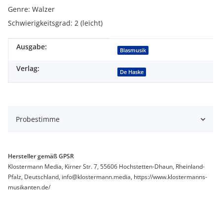
Genre: Walzer
Schwierigkeitsgrad: 2 (leicht)
Ausgabe:
Produkteigenschaft
Wert
Blasmusik
Verlag:
De Haske
Probestimme
Hersteller gemäß GPSR
Klostermann Media, Kirner Str. 7, 55606 Hochstetten-Dhaun, Rheinland-
Pfalz, Deutschland, info@klostermann.media, https://www.klostermanns-
musikanten.de/