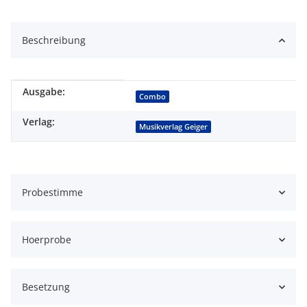
Beschreibung
Ausgabe:
Produkteigenschaft
Wert
Combo
Verlag:
Musikverlag Geiger
Probestimme
Hoerprobe
Besetzung