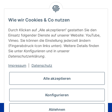
Wie wir Cookies & Co nutzen
Durch Klicken auf „Alle akzeptieren“ gestatten Sie den
Einsatz folgender Dienste auf unserer Website: YouTube,
Vimeo. Sie können die Einstellung jederzeit ändern
(Fingerabdruck-Icon links unten). Weitere Details finden
Sie unter
Konfigurieren
und in unserer
Datenschutzerklärung
.
Impressum
|
Datenschutz
Alle akzeptieren
* Alle Preise inkl. gesetzlicher USt., zzgl.
Versand
VERTRAG WIDERRUFEN
Konfigurieren
© Musikverlag Geiger - Kronach - Germany
Ablehnen