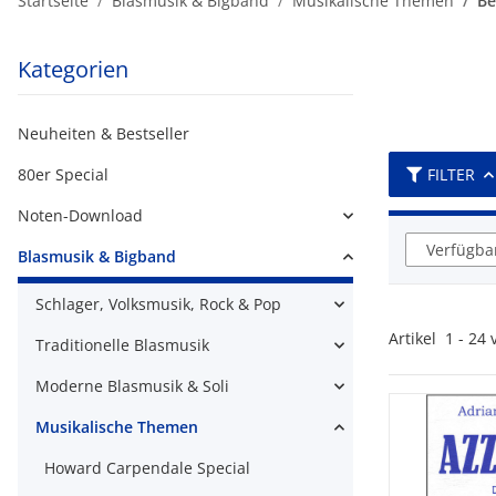
Startseite
Blasmusik & Bigband
Musikalische Themen
Be
Kategorien
Neuheiten & Bestseller
80er Special
FILTER
Noten-Download
Verfügbar
Blasmusik & Bigband
Schlager, Volksmusik, Rock & Pop
Artikel
1
-
24
Traditionelle Blasmusik
Moderne Blasmusik & Soli
Musikalische Themen
Howard Carpendale Special