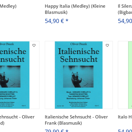
(Medley)
Happy Italia (Medley) (Kleine
Il Sil
Blasmusik)
(Bigba
54,90 €
*
54,9
ehnsucht - Oliver
Italienische Sehnsucht - Oliver
Italo 
nd)
Frank (Blasmusik)
79,90 €
*
54,9