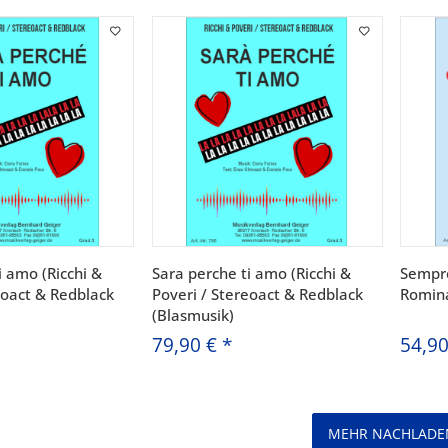
i amo (Ricchi &
Sara perche ti amo (Ricchi &
Sempr
eoact & Redblack
Poveri / Stereoact & Redblack
Romin
(Blasmusik)
79,90 €
*
54,9
MEHR NACHLADE