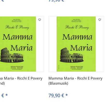
Maria - Ricchi E Povery
Mamma Maria - Ricchi E Povery
nd)
(Blasmusik)
0 €
*
79,90 €
*