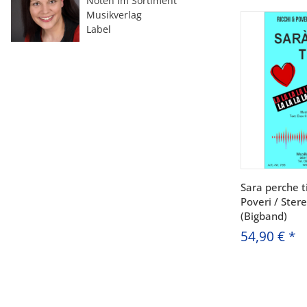
Noten im Sortiment
Musikverlag
Label
Sara perche t
Poveri / Ster
(Bigband)
54,90 €
*