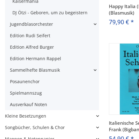
Kaisermania
Happy Italia 
DJ Ötzi - Geboren, um zu begeistern
(Blasmusik)
79,90 €
*
Jugendblasorchester
Edition Rudi Seifert
Edition Alfred Burger
Edition Hermann Rappel
Sammelhefte Blasmusik
Posaunenchor
Spielmannszug
Ausverkauf Noten
Kleine Besetzungen
Italienische S
Songbücher, Schulen & Chor
Frank (Bigba
54,90 €
*
Mappen & Notenpapier