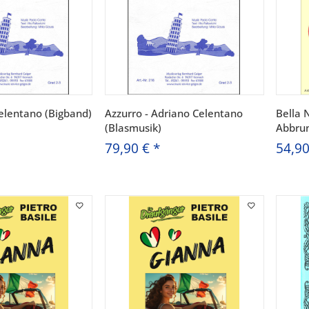
Celentano (Bigband)
Azzurro - Adriano Celentano
Bella 
(Blasmusik)
Abbrun
79,90 €
*
54,9