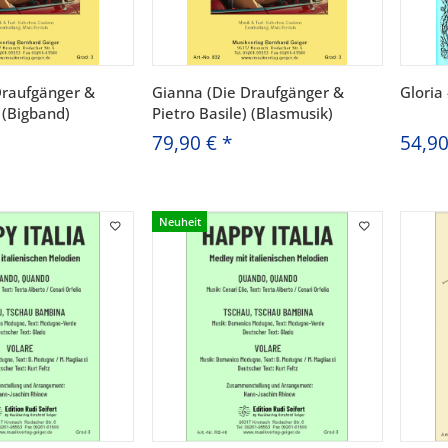
Draufgänger &
Gianna (Die Draufgänger &
Gloria
) (Bigband)
Pietro Basile) (Blasmusik)
79,90 €
*
54,9
Neuheit