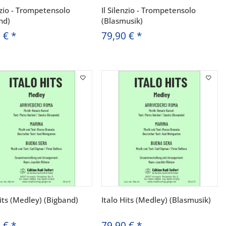
enzio - Trompetensolo
Il Silenzio - Trompetensolo
nd)
(Blasmusik)
0 €
*
79,90 €
*
Hits (Medley) (Bigband)
Italo Hits (Medley) (Blasmusik)
0 €
*
79,90 €
*