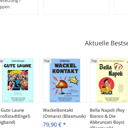
Besetzung /
uppen
Aktuelle Bestse
op
Top
Top
. Gute Laune
Wackelkontakt
Bella Napoli (Roy
GroßstadtEngel)
(Oimara) (Blasmusik)
Bianco & Die
Bigband)
Abbrunzati Boys)
79,90 €
*
(Blasmusik)