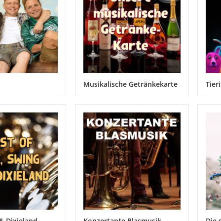
Musikalische Getränkekarte
Tier
 & Dixieland
Konzertante Blasmusik
Die 