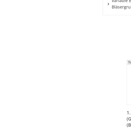
Variable 
Bläsergr
T
1
(
(