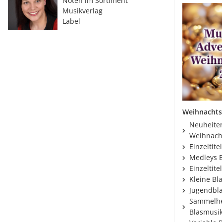
Noten im Sortiment
Musikverlag
Label
Weihnacht
Neuheiten
Weihnach
Einzeltite
Medleys 
Einzeltit
Kleine Bl
Jugendbla
Sammelhe
Blasmusi