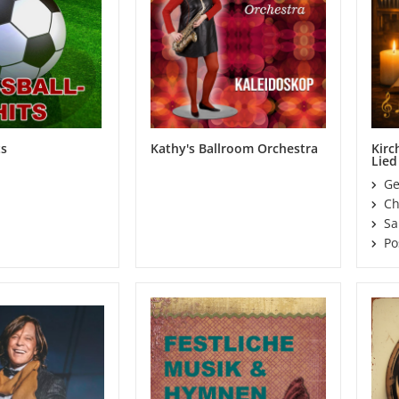
ts
Kathy's Ballroom Orchestra
Kirc
Lied
Ge
Ch
Sa
Po