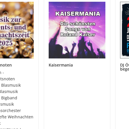
snoten
Kaisermania
DJ Ö
bege
 -
tsnoten
l Blasmusik
Blasmusik
el Bigband
asmusik
sorchester
fte Weihnachten
k