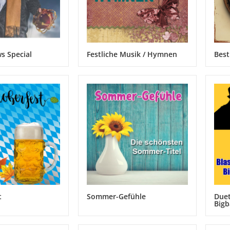
s Special
Festliche Musik / Hymnen
Best
t
Sommer-Gefühle
Duet
Big