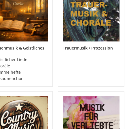
henmusik & Geistliches
Trauermusik / Prozession
istlicher Lieder
oräle
mmelhefte
saunenchor