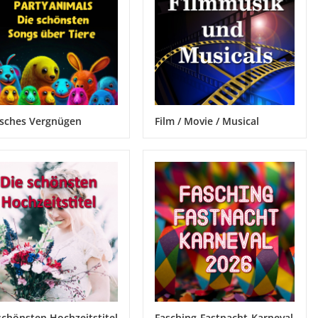
isches Vergnügen
Film / Movie / Musical
schönsten Hochzeitstitel
Fasching-Fastnacht-Karneval