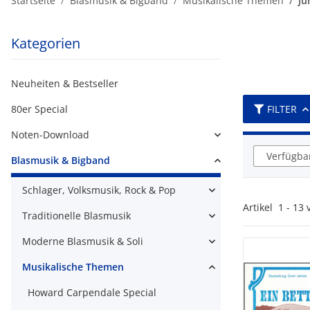
Startseite
Blasmusik & Bigband
Musikalische Themen
Jü
Kategorien
Neuheiten & Bestseller
80er Special
FILTER
Noten-Download
Verfügbar
Blasmusik & Bigband
Schlager, Volksmusik, Rock & Pop
Artikel
1
-
13
Traditionelle Blasmusik
Moderne Blasmusik & Soli
Musikalische Themen
Howard Carpendale Special