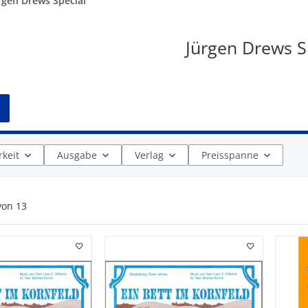
rgen Drews Special
Jürgen Drews S
keit
Ausgabe
Verlag
Preisspanne
von
13