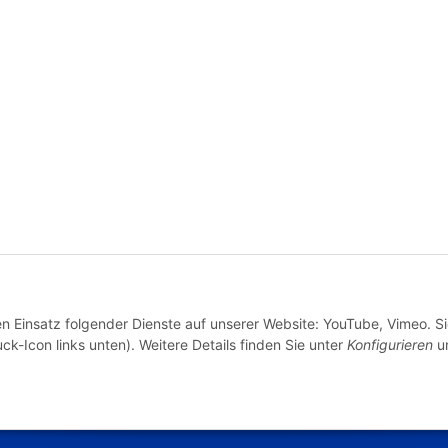
* Alle Preise inkl. gesetzlicher USt., zzgl.
Versand
en Einsatz folgender Dienste auf unserer Website: YouTube, Vimeo. S
VERTRAG WIDERRUFEN
ck-Icon links unten). Weitere Details finden Sie unter
Konfigurieren
un