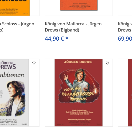
n Schloss - Jürgen
König von Mallorca - Jürgen
König 
o)
Drews (Bigband)
Drews 
44,90 €
*
69,9