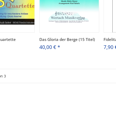
quartette
Das Gloria der Berge (15 Titel)
Fideli
40,00 €
*
7,90 
on
3