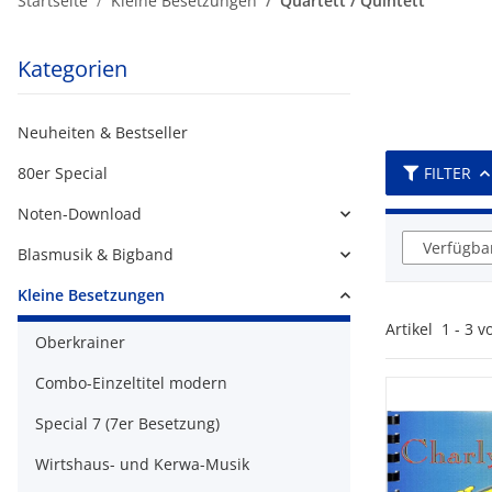
Startseite
Kleine Besetzungen
Quartett / Quintett
Kategorien
Neuheiten & Bestseller
80er Special
FILTER
Noten-Download
Verfügbar
Blasmusik & Bigband
Kleine Besetzungen
Artikel
1
-
3
v
Oberkrainer
Combo-Einzeltitel modern
Special 7 (7er Besetzung)
Wirtshaus- und Kerwa-Musik