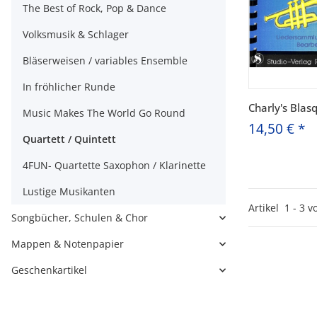
The Best of Rock, Pop & Dance
Volksmusik & Schlager
Bläserweisen / variables Ensemble
In fröhlicher Runde
Charly's Blas
Music Makes The World Go Round
14,50 €
*
Quartett / Quintett
4FUN- Quartette Saxophon / Klarinette
Lustige Musikanten
Artikel
1
-
3
v
Songbücher, Schulen & Chor
Mappen & Notenpapier
Geschenkartikel