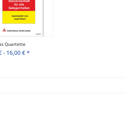
tas Quartette
€
-
16,00 €
*