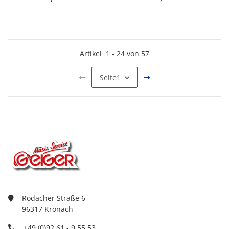
Artikel
1
-
24
von
57
Seite
1
Rodacher Straße 6
96317 Kronach
+49 (0)92 61 - 9 55 53