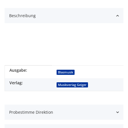
Beschreibung
Ausgabe:
Produkteigenschaft
Wert
Blasmusik
Verlag:
Musikverlag Geiger
Probestimme Direktion