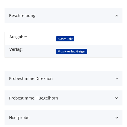
Beschreibung
Ausgabe:
Produkteigenschaft
Wert
Blasmusik
Verlag:
Musikverlag Geiger
Probestimme Direktion
Probestimme Fluegelhorn
Hoerprobe