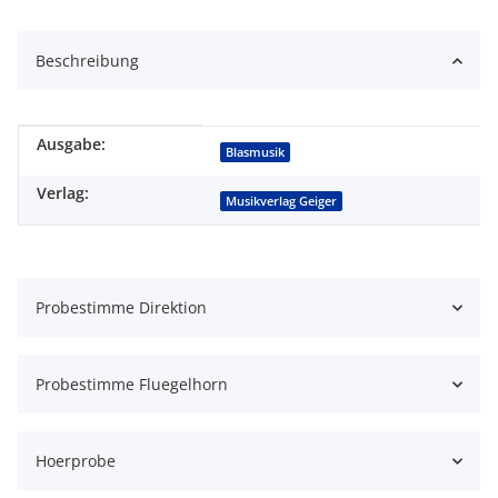
Beschreibung
Ausgabe:
Produkteigenschaft
Wert
Blasmusik
Verlag:
Musikverlag Geiger
Probestimme Direktion
Probestimme Fluegelhorn
Hoerprobe