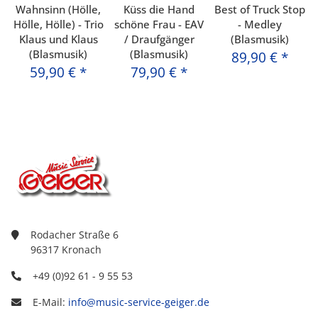
Wahnsinn (Hölle,
Küss die Hand
Best of Truck Stop
Hölle, Hölle) - Trio
schöne Frau - EAV
- Medley
Klaus und Klaus
/ Draufgänger
(Blasmusik)
(Blasmusik)
(Blasmusik)
89,90 €
*
59,90 €
*
79,90 €
*
Rodacher Straße 6
96317 Kronach
+49 (0)92 61 - 9 55 53
E-Mail:
info@music-service-geiger.de