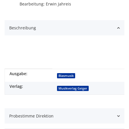
Bearbeitung: Erwin Jahreis
Beschreibung
Ausgabe:
Produkteigenschaft
Wert
Blasmusik
Verlag:
Musikverlag Geiger
Probestimme Direktion