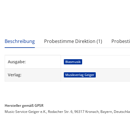
weitere Registerkarten anzeigen
Beschreibung
Probestimme Direktion (1)
Probest
Produkteigenschaft
Wert
Ausgabe:
Blasmusik
Verlag:
Musikverlag Geiger
Hersteller gemäß GPSR
Music-Service-Geiger e.K., Rodacher Str. 6, 96317 Kronach, Bayern, Deutschl