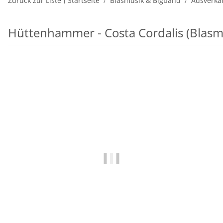
Zurück zur Liste
Startseite
Blasmusik & Bigband
Ausverka
Hüttenhammer - Costa Cordalis (Blasm