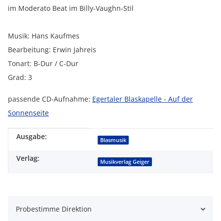
im Moderato Beat im Billy-Vaughn-Stil
Musik: Hans Kaufmes
Bearbeitung: Erwin Jahreis
Tonart: B-Dur / C-Dur
Grad: 3
passende CD-Aufnahme:
Egertaler Blaskapelle - Auf der
Sonnenseite
Ausgabe:
Produkteigenschaft
Wert
Blasmusik
Verlag:
Musikverlag Geiger
Probestimme Direktion