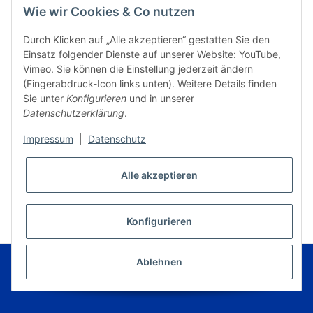
Wie wir Cookies & Co nutzen
Durch Klicken auf „Alle akzeptieren“ gestatten Sie den
Einsatz folgender Dienste auf unserer Website: YouTube,
Vimeo. Sie können die Einstellung jederzeit ändern
(Fingerabdruck-Icon links unten). Weitere Details finden
Sie unter
Konfigurieren
und in unserer
Datenschutzerklärung
.
Impressum
|
Datenschutz
Alle akzeptieren
* Alle Preise inkl. gesetzlicher USt., zzgl.
Versand
VERTRAG WIDERRUFEN
Konfigurieren
© Musikverlag Geiger - Kronach - Germany
Ablehnen