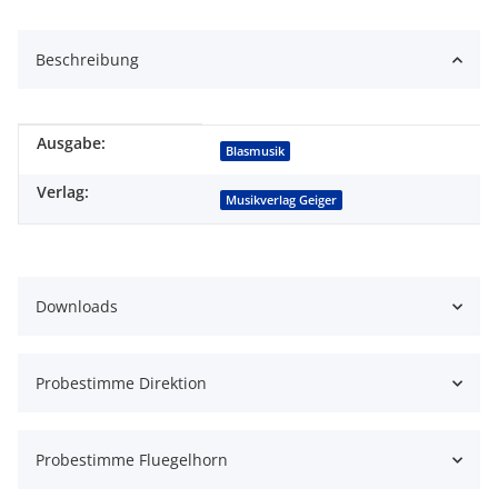
Beschreibung
Ausgabe:
Produkteigenschaft
Wert
Blasmusik
Verlag:
Musikverlag Geiger
Downloads
Probestimme Direktion
Probestimme Fluegelhorn