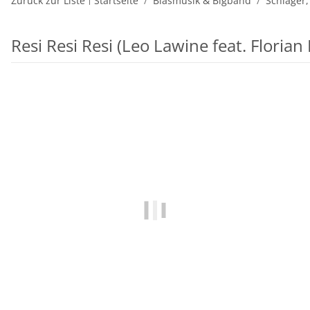
Zurück zur Liste
Startseite
Blasmusik & Bigband
Schlager,
Resi Resi Resi (Leo Lawine feat. Floria