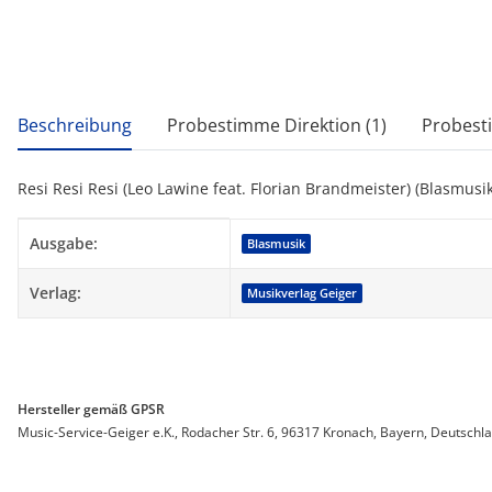
weitere Registerkarten anzeigen
Beschreibung
Probestimme Direktion (1)
Probest
Resi Resi Resi (Leo Lawine feat. Florian Brandmeister) (Blasmusik
Produkteigenschaft
Wert
Ausgabe:
Blasmusik
Verlag:
Musikverlag Geiger
Hersteller gemäß GPSR
Music-Service-Geiger e.K., Rodacher Str. 6, 96317 Kronach, Bayern, Deutschl