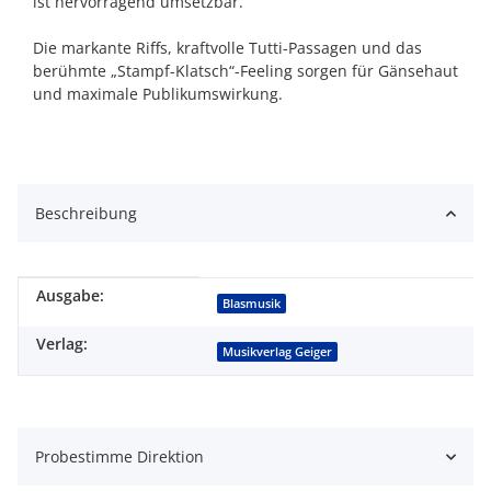
ist hervorragend umsetzbar.
Die markante Riffs, kraftvolle Tutti-Passagen und das
berühmte „Stampf-Klatsch“-Feeling sorgen für Gänsehaut
und maximale Publikumswirkung.
Beschreibung
Ausgabe:
Produkteigenschaft
Wert
Blasmusik
Verlag:
Musikverlag Geiger
Probestimme Direktion