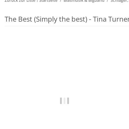
Zurück zur Liste
Startseite
Blasmusik & Bigband
Schlager,
The Best (Simply the best) - Tina Turne