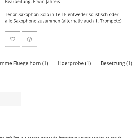
Bearbeitung: Erwin Jahreis
Tenor-Saxophon-Solo in Teil E entweder solistisch oder
alle Saxophone zusammen (alternativ auch 1. Trompete)
imme Fluegelhorn (1)
Hoerprobe (1)
Besetzung (1)
and, info@music-service-geiger.de, https://www.music-service-geiger.de