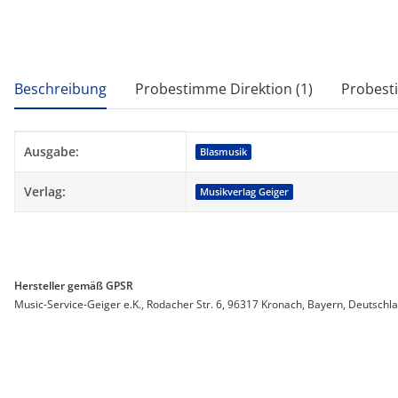
weitere Registerkarten anzeigen
Beschreibung
Probestimme Direktion (1)
Probest
Produkteigenschaft
Wert
Ausgabe:
Blasmusik
Verlag:
Musikverlag Geiger
Hersteller gemäß GPSR
Music-Service-Geiger e.K., Rodacher Str. 6, 96317 Kronach, Bayern, Deutschl