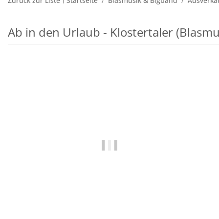
Zurück zur Liste
Startseite
Blasmusik & Bigband
Ausverka
Ab in den Urlaub - Klostertaler (Blasmu