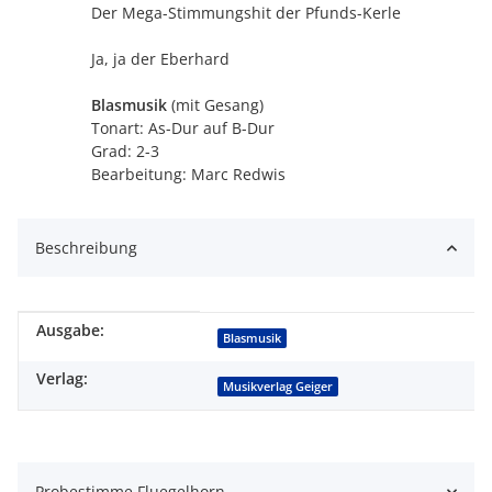
Der Mega-Stimmungshit der Pfunds-Kerle
Ja, ja der Eberhard
Blasmusik
(mit Gesang)
Tonart: As-Dur auf B-Dur
Grad: 2-3
Bearbeitung: Marc Redwis
Beschreibung
Ausgabe:
Produkteigenschaft
Wert
Blasmusik
Verlag:
Musikverlag Geiger
Probestimme Fluegelhorn