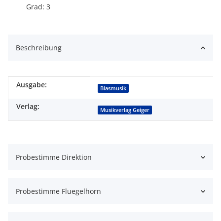
Grad: 3
Beschreibung
Ausgabe:
Produkteigenschaft
Wert
Blasmusik
Verlag:
Musikverlag Geiger
Probestimme Direktion
Probestimme Fluegelhorn