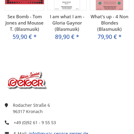
Sex Bomb - Tom
I am what I am -
What's up - 4 Non
Jones and Mousse
Gloria Gaynor
Blondes
T. (Blasmusik)
(Blasmusik)
(Blasmusik)
59,90 €
*
89,90 €
*
79,90 €
*
Rodacher Straße 6
96317 Kronach
+49 (0)92 61 - 9 55 53
E-Mail:
info@music-service-geiger.de