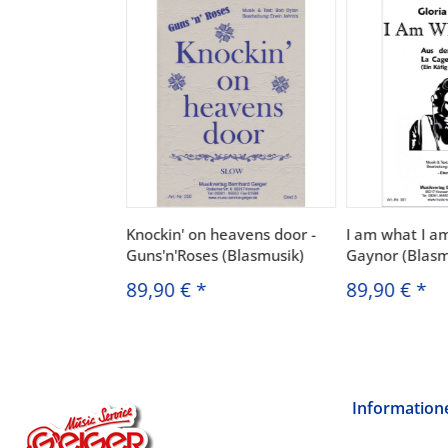
Knockin' on heavens door -
I am what I am
Guns'n'Roses (Blasmusik)
Gaynor (Blasm
89,90 €
*
89,90 €
*
Information