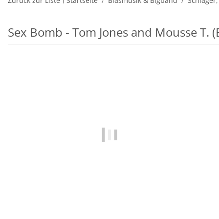
Zurück zur Liste
Startseite
Blasmusik & Bigband
Schlager,
Sex Bomb - Tom Jones and Mousse T. (