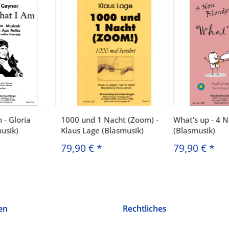
 - Gloria
1000 und 1 Nacht (Zoom) -
What's up - 4 
usik)
Klaus Lage (Blasmusik)
(Blasmusik)
79,90 €
*
79,90 €
*
en
Rechtliches