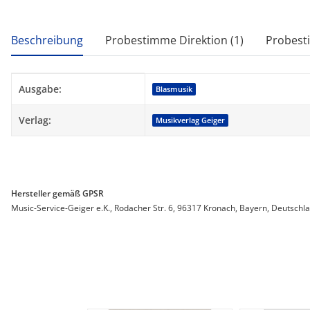
weitere Registerkarten anzeigen
Beschreibung
Probestimme Direktion (1)
Probest
Produkteigenschaft
Wert
Ausgabe:
Blasmusik
Verlag:
Musikverlag Geiger
Hersteller gemäß GPSR
Music-Service-Geiger e.K., Rodacher Str. 6, 96317 Kronach, Bayern, Deutschl