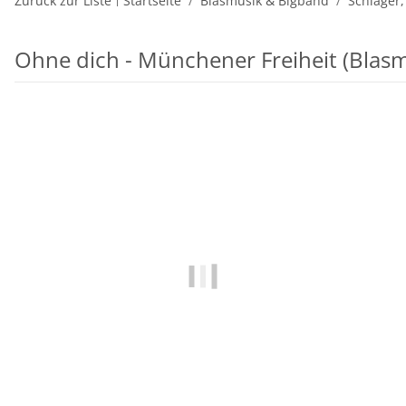
Zurück zur Liste
Startseite
Blasmusik & Bigband
Schlager,
Ohne dich - Münchener Freiheit (Blasm