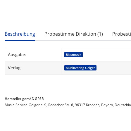
weitere Registerkarten anzeigen
Beschreibung
Probestimme Direktion (1)
Probest
Produkteigenschaft
Wert
Ausgabe:
Blasmusik
Verlag:
Musikverlag Geiger
Hersteller gemäß GPSR
Music-Service-Geiger e.K., Rodacher Str. 6, 96317 Kronach, Bayern, Deutschl