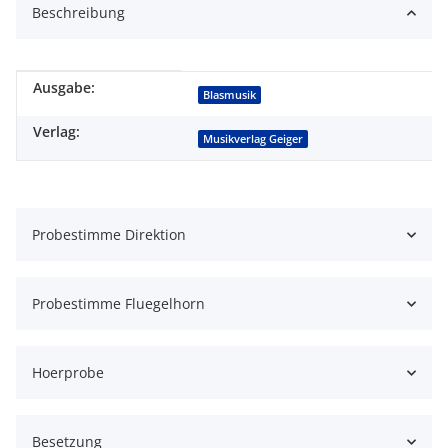
Beschreibung
Ausgabe:
Produkteigenschaft
Wert
Blasmusik
Verlag:
Musikverlag Geiger
Probestimme Direktion
Probestimme Fluegelhorn
Hoerprobe
Besetzung