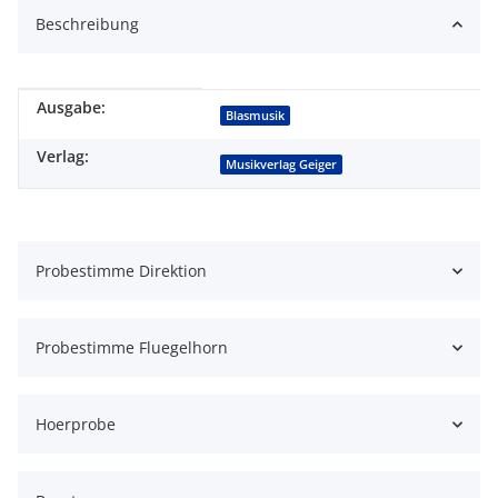
Beschreibung
Ausgabe:
Produkteigenschaft
Wert
Blasmusik
Verlag:
Musikverlag Geiger
Probestimme Direktion
Probestimme Fluegelhorn
Hoerprobe