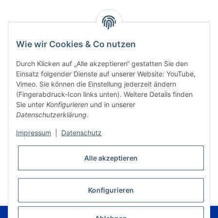
Wie wir Cookies & Co nutzen
Durch Klicken auf „Alle akzeptieren“ gestatten Sie den
Einsatz folgender Dienste auf unserer Website: YouTube,
Vimeo. Sie können die Einstellung jederzeit ändern
(Fingerabdruck-Icon links unten). Weitere Details finden
Sie unter
Konfigurieren
und in unserer
Datenschutzerklärung
.
Impressum
|
Datenschutz
Alle akzeptieren
* Alle Preise inkl. gesetzlicher USt., zzgl.
Versand
VERTRAG WIDERRUFEN
Konfigurieren
© Musikverlag Geiger - Kronach - Germany