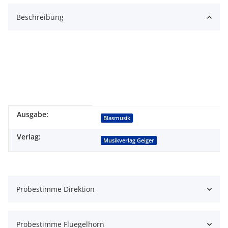
Beschreibung
Ausgabe:
Produkteigenschaft
Wert
Blasmusik
Verlag:
Musikverlag Geiger
Probestimme Direktion
Probestimme Fluegelhorn