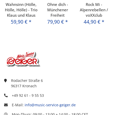
Wahnsinn (Hölle,
Ohne dich -
Rock Mi -
Hölle, Hölle) - Trio
Münchener
Alpenrebellen /
Klaus und Klaus
Freiheit
voXXclub
59,90 €
*
79,90 €
*
44,90 €
*
Rodacher Straße 6
96317 Kronach
+49 92 61 - 9 55 53
E-Mail:
info@music-service-geiger.de
Mon-Thurs: 09:00 - 13:00 + 14:00 - 18:00 CET