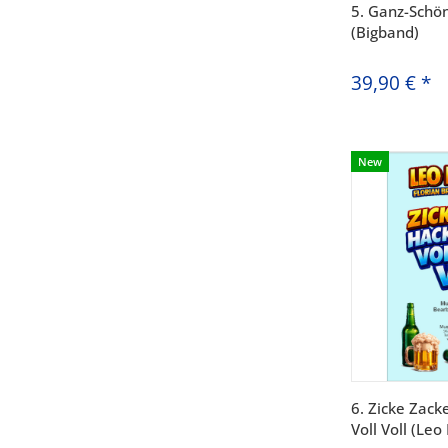
5. Ganz-Schö
(Bigband)
39,90 €
*
New
6. Zicke Zack
Voll Voll (Leo