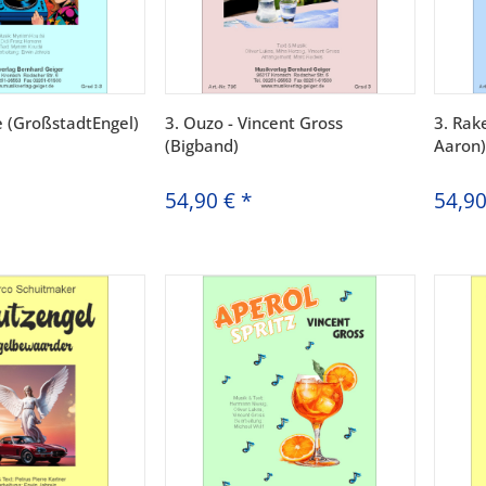
e (GroßstadtEngel)
3. Ouzo - Vincent Gross
3. Rak
(Bigband)
Aaron)
54,90 €
*
54,9