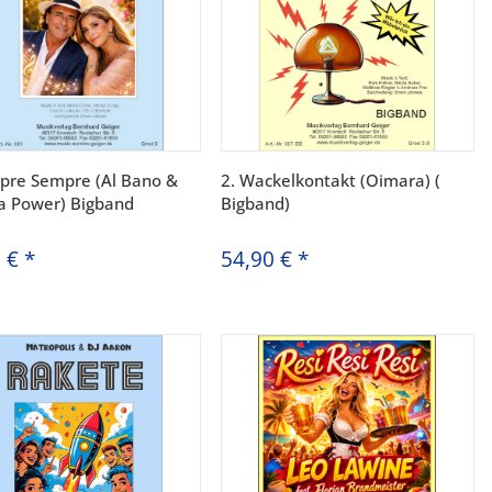
pre Sempre (Al Bano &
2. Wackelkontakt (Oimara) (
a Power) Bigband
Bigband)
0 €
*
54,90 €
*