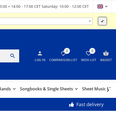
13:00 + 14:00 - 17:00 CET Saturday: 10:00 - 12:00 CET
s
✔
0
0
LOG IN
COMPARISON LIST
WISH LIST
BASKET
 Bands
Songbooks & Single Sheets
Sheet Music Marc
Fast delivery