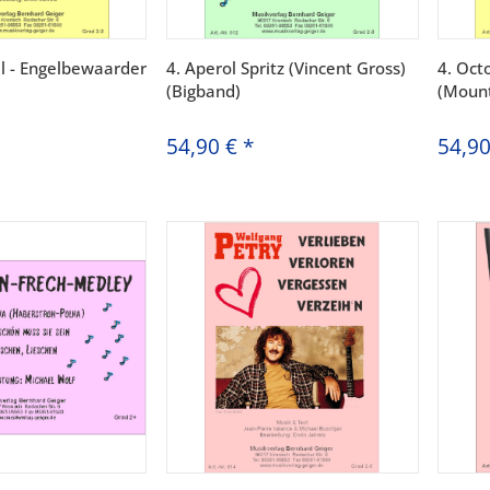
l - Engelbewaarder
4. Aperol Spritz (Vincent Gross)
4. Oct
(Bigband)
(Mount
54,90 €
*
54,9