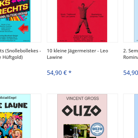
hts (Snollebollekes -
10 kleine Jägermeister - Leo
2. Sem
e Hüftgold)
Lawine
Romin
54,90 €
*
54,9