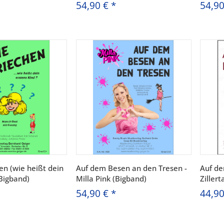
54,90 €
*
54,9
n (wie heißt dein
Auf dem Besen an den Tresen -
Auf de
(Bigband)
Milla Pink (Bigband)
Zillert
54,90 €
*
44,9