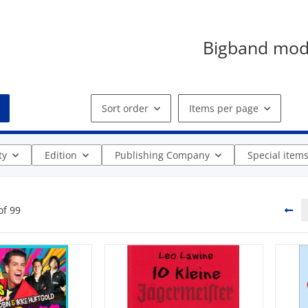
Bigband mod
Sort order
Items per page
ty
Edition
Publishing Company
Special item
of
99