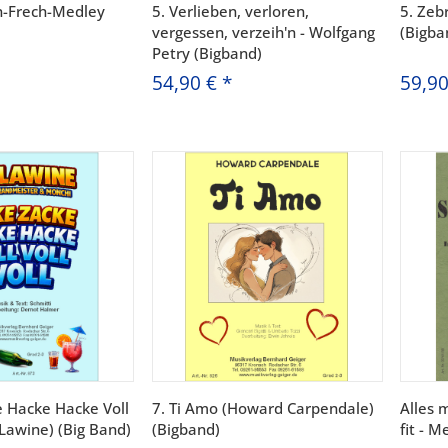
n-Frech-Medley
5. Verlieben, verloren,
5. Zeb
vergessen, verzeih'n - Wolfgang
(Bigba
Petry (Bigband)
54,90 €
*
59,9
e Hacke Hacke Voll
7. Ti Amo (Howard Carpendale)
Alles 
 Lawine) (Big Band)
(Bigband)
fit - M