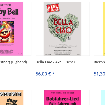
eitner) (Bigband)
Bella Ciao - Axel Fischer
Bierbr
56,00 €
*
51,3