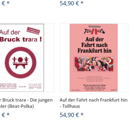
0 €
*
54,90 €
*
r Bruck trara - Die jungen
Auf der Fahrt nach Frankfurt hin
aler (Beat-Polka)
- Tollhaus
0 €
*
54,90 €
*