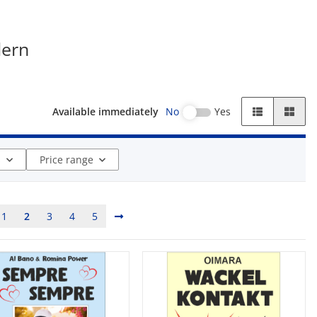
ern
Available immediately
No
Yes
s
Price range
1
2
3
4
5