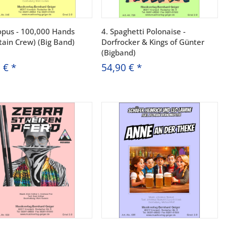
opus - 100,000 Hands
4. Spaghetti Polonaise -
ain Crew) (Big Band)
Dorfrocker & Kings of Günter
(Bigband)
0 €
*
54,90 €
*