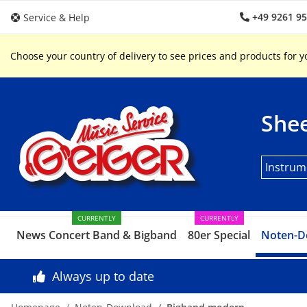
+49 9261 9
Service & Help
Choose your country of delivery to see prices and products for y
Shee
Instrum
CURRENTLY
CURRENTLY
News Concert Band & Bigband
80er Special
Noten-D
Always up to date