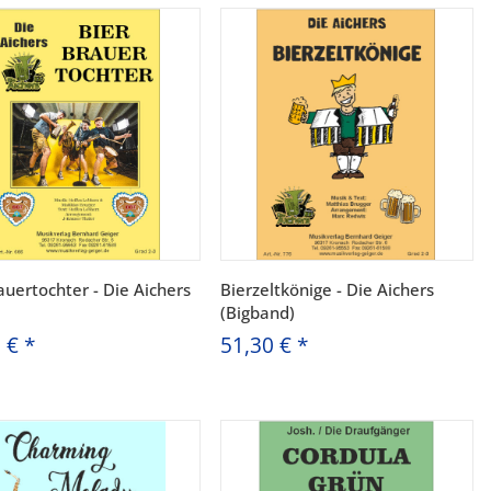
auertochter - Die Aichers
Bierzeltkönige - Die Aichers
(Bigband)
0 €
*
51,30 €
*