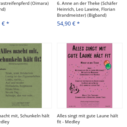
rastreifenpferd (Oimara)
6. Anne an der Theke (Schäfer
nd)
Heinrich, Leo Lawine, Florian
Brandmeister) (Bigband)
0 €
*
54,90 €
*
macht mit, Schunkeln hält
Alles singt mit gute Laune hält
edley
fit - Medley