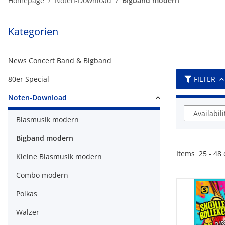
Homepage
Noten-Download
Bigband modern
Kategorien
News Concert Band & Bigband
80er Special
FILTER
Noten-Download
Availabili
Blasmusik modern
Bigband modern
Items
25
-
48
Kleine Blasmusik modern
Combo modern
Polkas
Walzer