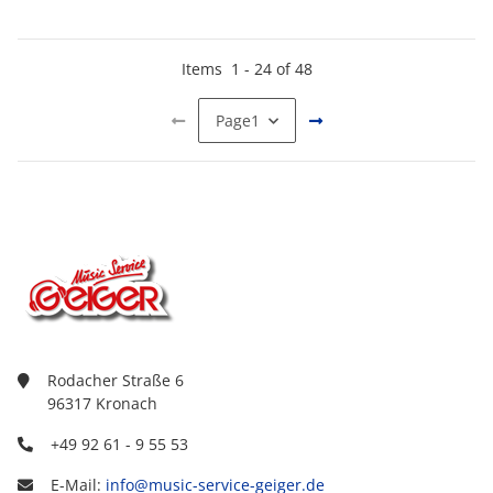
Items
1
-
24
of
48
Page
1
Rodacher Straße 6
96317 Kronach
+49 92 61 - 9 55 53
E-Mail:
info@music-service-geiger.de